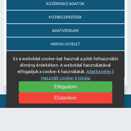
KÖZÉRDEKŰ ADATOK
KÖZBESZERZÉSEK
ADATVÉDELEM
VÁROSI ÜGYELET
EGÉSZSÉGFEJLESZTŐ KÓRHÁZ DÍJ PÁLYÁZAT
Ez a weboldal cookie-kat használ a jobb felhasználói
élmény érdekében. A weboldal használatával
AJÁNDÉKOZÁSI OKIRATOK
elfogadjuk a cookie-k használatát.
Adatkezelés
|
Használt cookie-k listája
Elfogadom
Elutasítom
Akadálymentesítési nyilatkozat
© Copyright 2026 Keszthelyi Kórház | All Rights Reserved.
| Designed by
ASSEMBLY