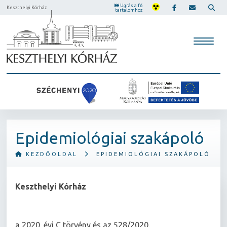
Ugrás a fő
Keszthelyi Kórház
tartalomhoz
Epidemiológiai szakápoló
KEZDŐOLDAL
EPIDEMIOLÓGIAI SZAKÁPOLÓ
Keszthelyi Kórház
a 2020. évi C törvény és az 528/2020.