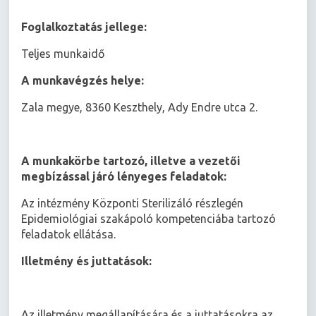
Foglalkoztatás jellege:
Teljes munkaidő
A munkavégzés helye:
Zala megye, 8360 Keszthely, Ady Endre utca 2.
A munkakörbe tartozó, illetve a vezetői
megbízással járó lényeges feladatok:
Az intézmény Központi Sterilizáló részlegén
Epidemiológiai szakápoló kompetenciába tartozó
feladatok ellátása.
Illetmény és juttatások:
Az illetmény megállapítására és a juttatásokra az