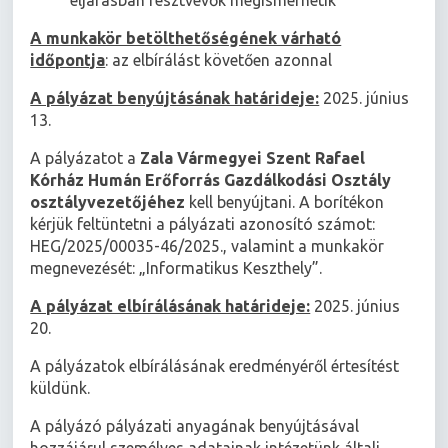
eljárásban résztvevők megismerhetik
A munkakör betölthetőségének várható
időpontja
: az elbírálást követően azonnal
A pályázat benyújtásának határideje:
2025. június
13.
A pályázatot a
Zala Vármegyei Szent Rafael
Kórház Humán Erőforrás Gazdálkodási Osztály
osztályvezetőjéhez
kell benyújtani. A borítékon
kérjük feltüntetni a pályázati azonosító számot:
HEG/2025/00035-46/2025., valamint a munkakör
megnevezését: „Informatikus Keszthely”.
A pályázat elbírálásának határideje:
2025. június
20.
A pályázatok elbírálásának eredményéről értesítést
küldünk.
A pályázó pályázati anyagának benyújtásával