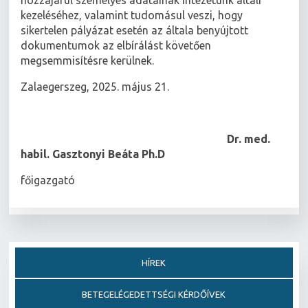
hozzájárul személyes adatainak intézetünk általi
kezeléséhez, valamint tudomásul veszi, hogy
sikertelen pályázat esetén az általa benyújtott
dokumentumok az elbírálást követően
megsemmisítésre kerülnek.
Zalaegerszeg, 2025. május 21.
Dr. med.
habil. Gasztonyi Beáta Ph.D
főigazgató
HÍREK
BETEGELÉGEDETTSÉGI KÉRDŐÍVEK