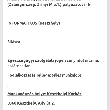
(Zalaegerszeg, Zrínyi M u.1.) pályázatot ír ki
INFORMATIKUS (Keszthely)
állásra
Egészségügyi szolgálati jogviszony időtartama:
határozatlan
Foglalkoztatás jellege
: teljes munkaidős
Munkavégzés helye: Keszthelyi Kórház
8360 Keszthely, Ady út 2
.