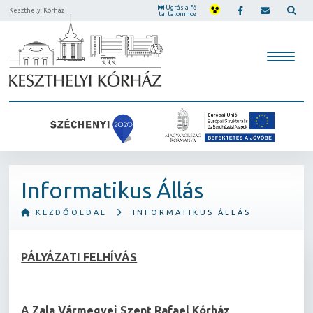
Ugrás a fő
Keszthelyi Kórház
tartalomhoz
Informatikus Állás
KEZDŐOLDAL
INFORMATIKUS ÁLLÁS
PÁLYÁZATI FELHÍVÁS
A Zala Vármegyei Szent Rafael Kórház