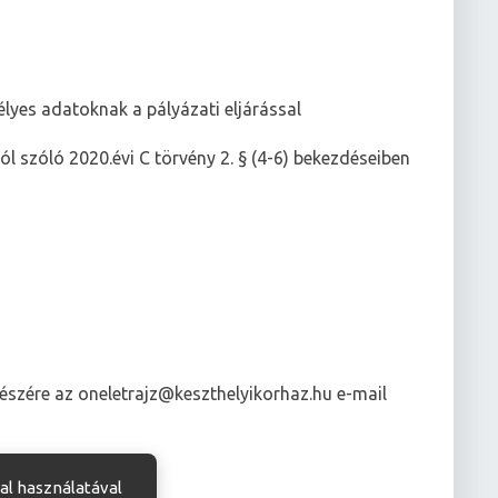
lyes adatoknak a pályázati eljárással
ról szóló 2020.évi C törvény 2. § (4-6) bekezdéseiben
észére az oneletrajz@keszthelyikorhaz.hu e-mail
al használatával