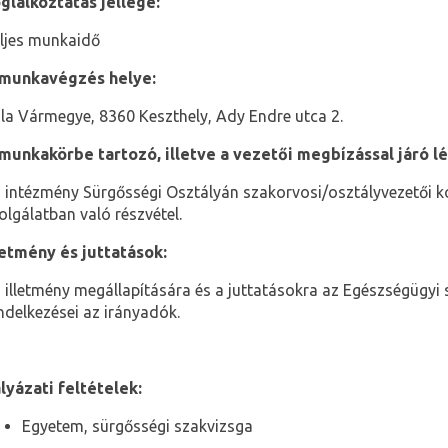
glalkoztatás jellege:
ljes munkaidő
munkavégzés helye:
la Vármegye, 8360 Keszthely, Ady Endre utca 2.
munkakörbe tartozó, illetve a vezetői megbízással járó l
 intézmény Sürgősségi Osztályán szakorvosi/osztályvezetői ko
olgálatban való részvétel.
letmény és juttatások:
 illetmény megállapítására és a juttatásokra az Egészségügyi s
ndelkezései az irányadók.
lyázati feltételek:
Egyetem, sürgősségi szakvizsga