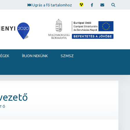
Ugrás a fő tartalomhoz
SÉGEK
ÍRJON NEKÜNK
SZMSZ
vezető
ETŐ