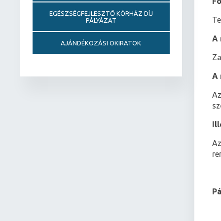
Fo
EGÉSZSÉGFEJLESZTŐ KÓRHÁZ DÍJ
Te
PÁLYÁZAT
A 
AJÁNDÉKOZÁSI OKIRATOK
Za
A 
Az
sz
Il
Az
re
Pá