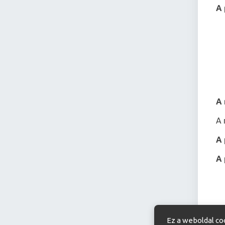
A 
A 
A 
A 
A 
A 
Ez a weboldal co