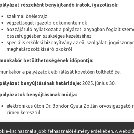
pályázat részeként benyújtandó iratok, igazolások:
szakmai önéletrajz
végzettséget igazoló dokumentumok
hozzájáruló nyilatkozat a pályázati anyagban foglalt szemé
összefüggésben szükséges kezeléséhez
speciális erkölcsi bizonyítvány az eü. szolgálati jogviszony
meghatározott kizáró okokról
munkakör betölthetőségének időpontja:
munkakör a pályázatok elbírálását követően tölthető be.
pályázat benyújtásának határideje:
2025. június 30.
pályázatok benyújtásának módja:
elektronikus úton Dr. Bondor Gyula Zoltán orvosigazgató r
címen keresztül
pályázat elbírálásának határideje:
2025. július 9.
okie-kat használ a jobb felhasználói élmény érdekében. A webold