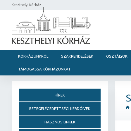
Keszthelyi Kórház
KÓRHÁZUNKRÓL
SZAKRENDELÉSEK
OSZTÁLYOK
TÁMOGASSA KÓRHÁZUNKAT
S
HÍREK
BETEGELÉGEDETTSÉGI KÉRDŐÍVEK
HASZNOS LINKEK