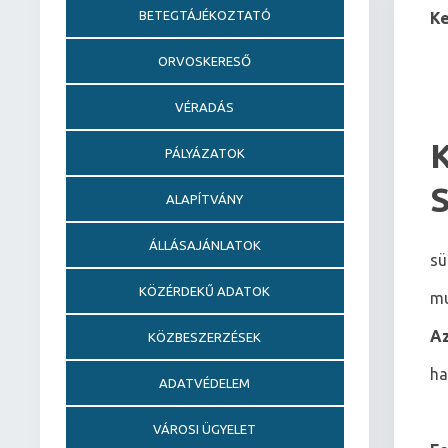
BETEGTÁJÉKOZTATÓ
Ke
ORVOSKERESŐ
VÉRADÁS
K
PÁLYÁZATOK
S
ALAPÍTVÁNY
ÁLLÁSAJÁNLATOK
sü
KÖZÉRDEKŰ ADATOK
mu
Az
KÖZBESZERZÉSEK
ha
ADATVÉDELEM
VÁROSI ÜGYELET