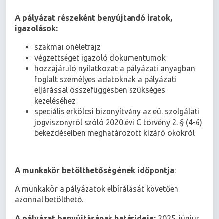
A pályázat részeként benyújtandó iratok,
igazolások:
szakmai önéletrajz
végzettséget igazoló dokumentumok
hozzájáruló nyilatkozat a pályázati anyagban
foglalt személyes adatoknak a pályázati
eljárással összefüggésben szükséges
kezeléséhez
speciális erkölcsi bizonyítvány az eü. szolgálati
jogviszonyról szóló 2020.évi C törvény 2. § (4-6)
bekezdéseiben meghatározott kizáró okokról
A munkakör betölthetőségének időpontja:
A munkakör a pályázatok elbírálását követően
azonnal betölthető.
A pályázat benyújtásának határideje:
2025. június