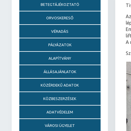
BETEGTÁJÉKOZTATÓ
Ti
Az
ORVOSKERESŐ
lé
Em
VÉRADÁS
li
A 
PÁLYÁZATOK
Sz
ALAPÍTVÁNY
ÁLLÁSAJÁNLATOK
KÖZÉRDEKŰ ADATOK
KÖZBESZERZÉSEK
ADATVÉDELEM
VÁROSI ÜGYELET