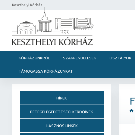
Keszthelyi Kórház
KÓRHÁZUNKRÓL
SZAKRENDELÉSEK
OSZTÁLYOK
TÁMOGASSA KÓRHÁZUNKAT
F
HÍREK
BETEGELÉGEDETTSÉGI KÉRDŐÍVEK
HASZNOS LINKEK