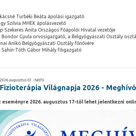
kácsné Turbéki Beáta ápolási igazgató
gy Szilvia MHEK ápolásvezető
p-Szekeres Anita Országos Főápolói Hivatal vezetője
. Bondor Gyula orvosigazgató, a Belgyógyászati Osztály oszt
nai Anikó Belgyógyászati Osztály főnővére
. Sahin-Tóth Gábor Mihály főigazgató
2026 augusztus 03 - hétfő
Fizioterápia Világnapja 2026 - Meghív
 eseményre 2026. augusztus 17-től lehet jelentkezni onli