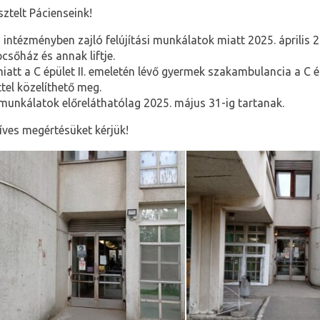
sztelt Pácienseink!
 intézményben zajló felújítási munkálatok miatt 2025. április 2
pcsőház és annak liftje.
iatt a C épület II. emeletén lévő gyermek szakambulancia a C é
fttel közelíthető meg.
munkálatok előreláthatólag 2025. május 31-ig tartanak.
íves megértésüket kérjük!