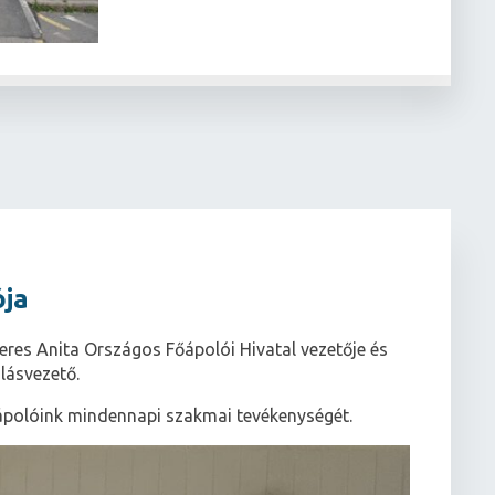
ója
eres Anita Országos Főápolói Hivatal vezetője és
lásvezető.
ápolóink mindennapi szakmai tevékenységét.