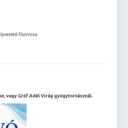
ályvezető főorvosa
ó
ne, vagy Gróf Adél Virág gyógytornásznál.