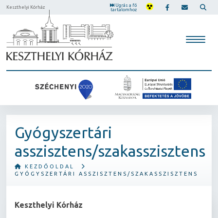
Ugrás a fő
Keszthelyi Kórház
tartalomhoz
Gyógyszertári
asszisztens/szakasszisztens
KEZDŐOLDAL
GYÓGYSZERTÁRI ASSZISZTENS/SZAKASSZISZTENS
Keszthelyi Kórház