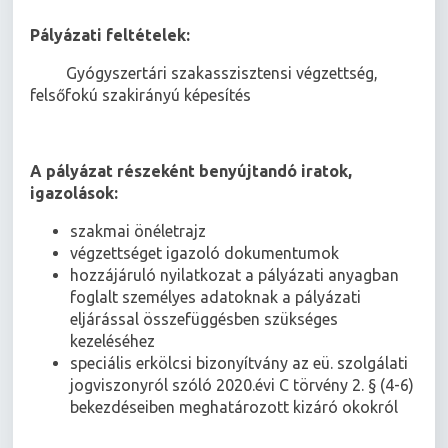
Pályázati feltételek:
 Gyógyszertári szakasszisztensi végzettség,
felsőfokú szakirányú képesítés
A pályázat részeként benyújtandó iratok,
igazolások:
szakmai önéletrajz
végzettséget igazoló dokumentumok
hozzájáruló nyilatkozat a pályázati anyagban
foglalt személyes adatoknak a pályázati
eljárással összefüggésben szükséges
kezeléséhez
speciális erkölcsi bizonyítvány az eü. szolgálati
jogviszonyról szóló 2020.évi C törvény 2. § (4-6)
bekezdéseiben meghatározott kizáró okokról