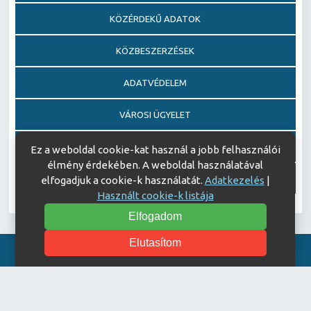
KÖZÉRDEKŰ ADATOK
KÖZBESZERZÉSEK
ADATVÉDELEM
VÁROSI ÜGYELET
EGÉSZSÉGFEJLESZTŐ KÓRHÁZ DÍJ PÁLYÁZAT
Ez a weboldal cookie-kat használ a jobb felhasználói
élmény érdekében. A weboldal használatával
AJÁNDÉKOZÁSI OKIRATOK
elfogadjuk a cookie-k használatát.
Adatkezelés
|
Használt cookie-k listája
Elfogadom
Elutasítom
Akadálymentesítési nyilatkozat
© Copyright 2026 Keszthelyi Kórház | All Rights Reserved.
| Designed by
ASSEMBLY