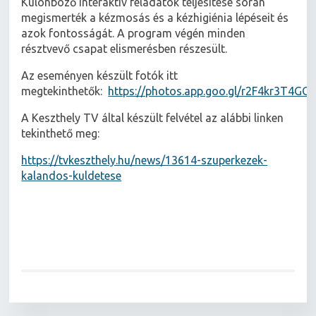
Különböző interaktív feladatok teljesítése során
megismerték a kézmosás és a kézhigiénia lépéseit és
azok fontosságát. A program végén minden
résztvevő csapat elismerésben részesült.
Az eseményen készült fotók itt
megtekinthetők:
https://photos.app.goo.gl/r2F4kr3T4GG
A Keszthely TV által készült felvétel az alábbi linken
tekinthető meg:
https://tvkeszthely.hu/news/13614-szuperkezek-
kalandos-kuldetese