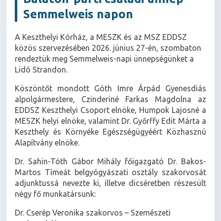
Semmelweis napon
A Keszthelyi Kórház, a MESZK és az MSZ EDDSZ
közös szervezésében 2026. június 27-én, szombaton
rendeztük meg Semmelweis-napi ünnepségünket a
Lidó Strandon.
Köszöntőt mondott Góth Imre Árpád Gyenesdiás
alpolgármestere, Czinderiné Farkas Magdolna az
EDDSZ Keszthelyi Csoport elnöke, Humpok Lajosné a
MESZK helyi elnöke, valamint Dr. Győrffy Edit Márta a
Keszthely és Környéke Egészségügyéért Közhasznú
Alapítvány elnöke.
Dr. Sahin-Tóth Gábor Mihály főigazgató Dr. Bakos-
Martos Tímeát belgyógyászati osztály szakorvosát
adjunktussá nevezte ki, illetve dicséretben részesült
négy fő munkatársunk:
Dr. Cserép Veronika szakorvos – Szemészeti