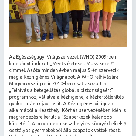
Az Egészségügyi Világszervezet (WHO) 2009-ben
kampányt indított „Ments életeket: Moss kezet!”
címmel. Azóta minden évben május 5-én szervezik
meg a Kézhigiénés Világnapot. A WHO felhívására
Magyarország már 2010-ben csatlakozott a
„Felhívás a betegellátás globális biztonságáért”
programhoz, vállalva a kézhigiéne, a kézfertőtlenítés
gyakorlatának javítását. A Kézhigiénés világnap
alkalmából a Keszthelyi Kórház szervezésében idén is
megrendezésre került a “Szuperkezek kalandos
küldetés”. A programon keszthelyi és környékbeli első
osztályos gyermekekből álló csapatok vettek részt.