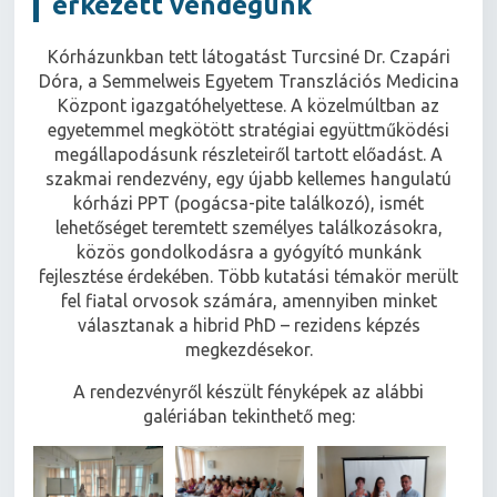
érkezett vendégünk
Kórházunkban tett látogatást Turcsiné Dr. Czapári
Dóra, a Semmelweis Egyetem Transzlációs Medicina
Központ igazgatóhelyettese. A közelmúltban az
egyetemmel megkötött stratégiai együttműködési
megállapodásunk részleteiről tartott előadást. A
szakmai rendezvény, egy újabb kellemes hangulatú
kórházi PPT (pogácsa-pite találkozó), ismét
lehetőséget teremtett személyes találkozásokra,
közös gondolkodásra a gyógyító munkánk
fejlesztése érdekében. Több kutatási témakör merült
fel fiatal orvosok számára, amennyiben minket
választanak a hibrid PhD – rezidens képzés
megkezdésekor.
A rendezvényről készült fényképek az alábbi
galériában tekinthető meg: