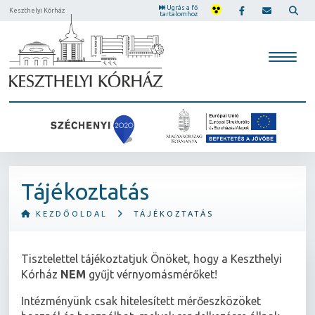
Ugrás a fő
Keszthelyi Kórház
tartalomhoz
Tájékoztatás
KEZDŐOLDAL
TÁJÉKOZTATÁS
Tisztelettel tájékoztatjuk Önöket, hogy a Keszthelyi
Kórház
NEM
gyűjt vérnyomásmérőket!
Intézményünk csak hitelesített mérőeszközöket