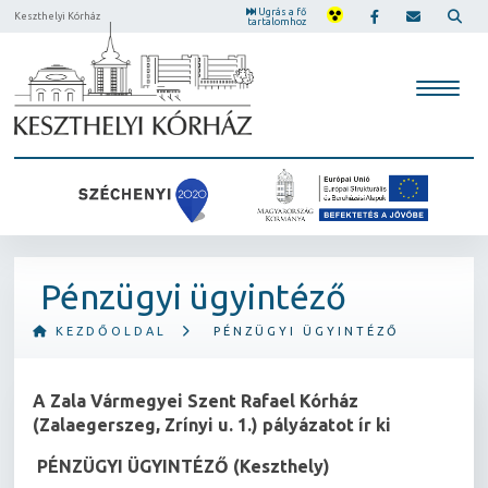
Ugrás a fő
Keszthelyi Kórház
tartalomhoz
Pénzügyi ügyintéző
KEZDŐOLDAL
PÉNZÜGYI ÜGYINTÉZŐ
A Zala Vármegyei Szent Rafael Kórház
(Zalaegerszeg, Zrínyi u. 1.) pályázatot ír ki
PÉNZÜGYI ÜGYINTÉZŐ (Keszthely)