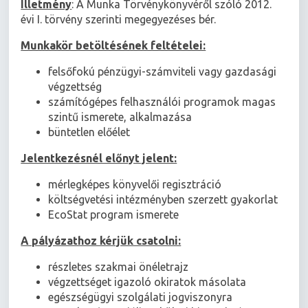
Illetmény
: A Munka Törvénykönyvéről szóló 2012.
évi I. törvény szerinti megegyezéses bér.
Munkakör betöltésének feltételei:
felsőfokú pénzügyi-számviteli vagy gazdasági
végzettség
számítógépes felhasználói programok magas
szintű ismerete, alkalmazása
büntetlen előélet
Jelentkezésnél előnyt jelent:
mérlegképes könyvelői regisztráció
költségvetési intézményben szerzett gyakorlat
EcoStat program ismerete
A pályázathoz kérjük csatolni:
részletes szakmai önéletrajz
végzettséget igazoló okiratok másolata
egészségügyi szolgálati jogviszonyra