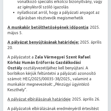
vonatkozó speciális erkölcsi bizonyítvány, vagy
az igénylésről szóló igazolás
nyilatkozat arról, hogy a pályázati anyagot az
eljárásban résztvevők megismerhetik
A munkakör betölthetőségének időpontja
: 2025.
május 5.
A pályázat benyújtásának határideje:
2025. április
20.
A pályázatot a
Zala Vármegyei Szent Rafael
Kórház Humán Erőforrás Gazdálkodási
Osztály
osztályvezetőjéhez kell benyújtani. A
borítékon kérjük feltüntetni a pályázati azonosító
számot: HEG/2025/00035-38/2025., valamint a
munkakör megnevezését: „Pénzügyi ügyintéző
Keszthely”.
A pályázat elbírálásának határideje
: 2025. április 26.
A pályázatok elbírálásának eredményéről értesítést