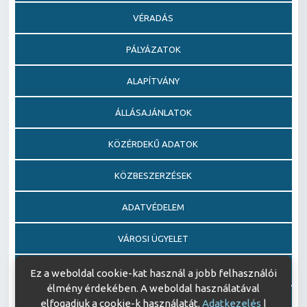
VÉRADÁS
PÁLYÁZATOK
ALAPÍTVÁNY
ÁLLÁSAJÁNLATOK
KÖZÉRDEKŰ ADATOK
KÖZBESZERZÉSEK
ADATVÉDELEM
VÁROSI ÜGYELET
EGÉSZSÉGFEJLESZTŐ KÓRHÁZ DÍJ PÁLYÁZAT
Ez a weboldal cookie-kat használ a jobb felhasználói
élmény érdekében. A weboldal használatával
AJÁNDÉKOZÁSI OKIRATOK
elfogadjuk a cookie-k használatát.
Adatkezelés
|