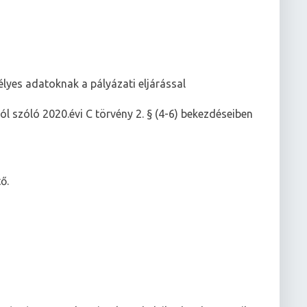
lyes adatoknak a pályázati eljárással
ról szóló 2020.évi C törvény 2. § (4-6) bekezdéseiben
ő.