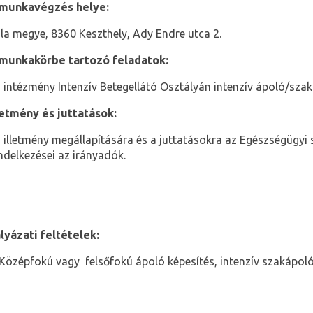
munkavégzés helye:
la megye, 8360 Keszthely, Ady Endre utca 2.
munkakörbe tartozó feladatok:
 intézmény Intenzív Betegellátó Osztályán intenzív ápoló/szak
letmény és juttatások:
 illetmény megállapítására és a juttatásokra az Egészségügyi s
ndelkezései az irányadók.
lyázati feltételek:
Középfokú vagy felsőfokú ápoló képesítés, intenzív szakápoló