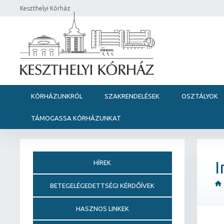
Keszthelyi Kórház
KÓRHÁZUNKRÓL
SZAKRENDELÉSEK
OSZTÁLYOK
TÁMOGASSA KÓRHÁZUNKAT
I
HÍREK
BETEGELÉGEDETTSÉGI KÉRDŐÍVEK
HASZNOS LINKEK