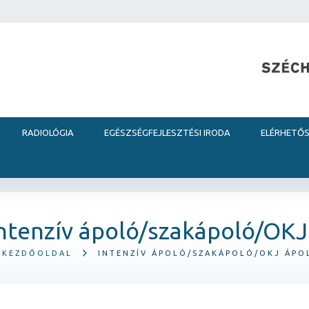
RADIOLÓGIA
EGÉSZSÉGFEJLESZTÉSI IRODA
ELÉRHETŐ
ntenzív ápoló/szakápoló/OKJ
KEZDŐOLDAL
INTENZÍV ÁPOLÓ/SZAKÁPOLÓ/OKJ ÁPO