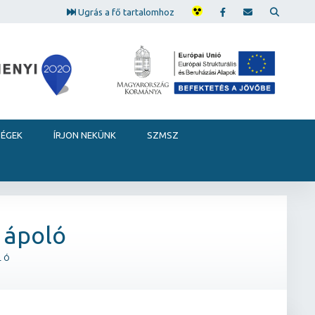
Ugrás a fő tartalomhoz
SÉGEK
ÍRJON NEKÜNK
SZMSZ
 ápoló
LÓ