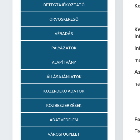
BETEGTÁJÉKOZTATÓ
Ke
ORVOSKERESŐ
Ke
VÉRADÁS
In
In
PÁLYÁZATOK
mu
ALAPÍTVÁNY
Az
ÁLLÁSAJÁNLATOK
ha
KÖZÉRDEKŰ ADATOK
KÖZBESZERZÉSEK
Fo
ADATVÉDELEM
Te
VÁROSI ÜGYELET