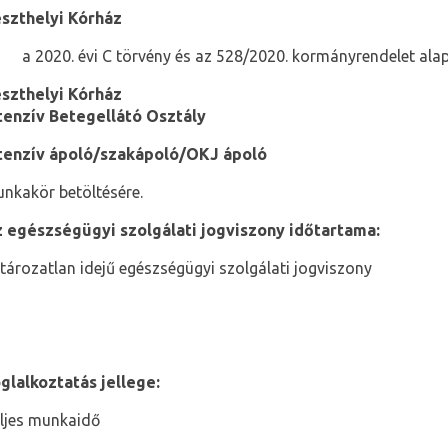
szthelyi Kórház
a 2020. évi C törvény és az 528/2020. kormányrendelet alap
szthelyi Kórház
tenzív Betegellátó Osztály
tenzív ápoló/szakápoló/OKJ ápoló
nkakör betöltésére.
 egészségügyi szolgálati jogviszony időtartama:
tározatlan idejű egészségügyi szolgálati jogviszony
glalkoztatás jellege:
ljes munkaidő