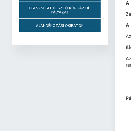
A 
EGÉSZSÉGFEJLESZTŐ KÓRHÁZ DÍJ
PÁLYÁZAT
Za
A 
AJÁNDÉKOZÁSI OKIRATOK
Az
Il
Az
re
Pá
 