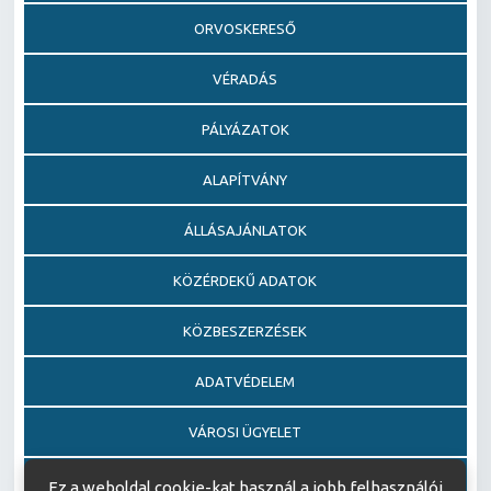
ORVOSKERESŐ
VÉRADÁS
PÁLYÁZATOK
ALAPÍTVÁNY
ÁLLÁSAJÁNLATOK
KÖZÉRDEKŰ ADATOK
KÖZBESZERZÉSEK
ADATVÉDELEM
VÁROSI ÜGYELET
EGÉSZSÉGFEJLESZTŐ KÓRHÁZ DÍJ PÁLYÁZAT
Ez a weboldal cookie-kat használ a jobb felhasználói