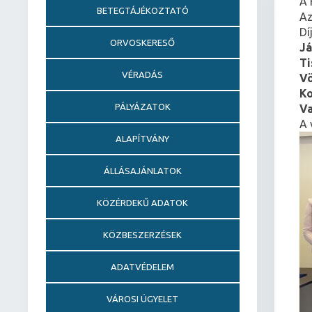
A 
BETEGTÁJÉKOZTATÓ
Az
Dí
ORVOSKERESŐ
Já
Ti
VÉRADÁS
Vö
Ko
PÁLYÁZATOK
Va
A 
ALAPÍTVÁNY
ÁLLÁSAJÁNLATOK
KÖZÉRDEKŰ ADATOK
KÖZBESZERZÉSEK
ADATVÉDELEM
VÁROSI ÜGYELET