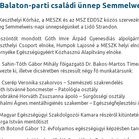
Balaton-parti családi ünnep Semmelw
Keszthelyi Kórház, a MESZK és az MSZ EDDSZ közös szervezé
g Semmelweis-napi ünnepségünket a Lidó Strandon.
szöntőt mondott Góth Imre Árpád Gyenesdiás alpolgár
szthelyi Csoport elnöke, Humpok Lajosné a MESZK helyi elnök
rnyéke Egészségügyéért Közhasznú Alapítvány elnöke.
. Sahin-Tóth Gábor Mihály főigazgató Dr. Bakos-Martos Tíme
vezte ki, illetve dicséretben részesült négy fő munkatársunk:
. Cserép Veronika szakorvos – Szemészeti szakrendelés
th Istvánné boncmester – Patológia osztály
obrákné Horváth Zsuzsanna ápoló – Sürgősségi osztály
halmi Ágnes mentálhigiénés szakember – Egészségfejlesztési 
Magyar Egészségügyi Szakdolgozói Kamara részéről kitünteté
rga István mentőtiszt
th Botond Gábor 12. évfolyamos egészségügyi képzésben tanul