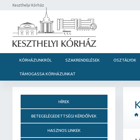
Keszthelyi Kórház
KÓRHÁZUNKRÓL
SZAKRENDELÉSEK
OSZTÁLYOK
TÁMOGASSA KÓRHÁZUNKAT
K
HÍREK
BETEGELÉGEDETTSÉGI KÉRDŐÍVEK
HASZNOS LINKEK