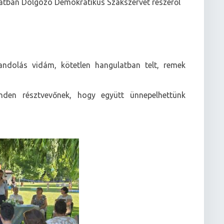
atban Dolgozó Demokratikus Szakszervet részéről
ndolás vidám, kötetlen hangulatban telt, remek
nden résztvevőnek, hogy együtt ünnepelhettünk