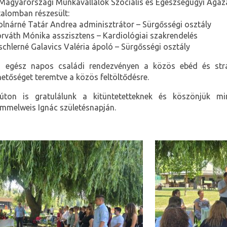
Magyarországi Munkavállalók Szociális és Egészségügyi Ágaz
talomban részesült:
lnárné Tatár Andrea adminisztrátor – Sürgősségi osztály
rváth Mónika asszisztens – Kardiológiai szakrendelés
schlerné Galavics Valéria ápoló – Sürgősségi osztály
 egész napos családi rendezvényen a közös ebéd és stra
hetőséget teremtve a közös feltöltődésre.
úton is gratulálunk a kitüntetetteknek és köszönjük mi
mmelweis Ignác születésnapján.