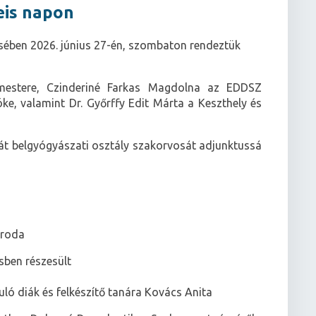
eis napon
sében 2026. június 27-én, szombaton rendeztük
mestere, Czinderiné Farkas Magdolna az EDDSZ
e, valamint Dr. Győrffy Edit Márta a Keszthely és
át belgyógyászati osztály szakorvosát adjunktussá
iroda
sben részesült
ó diák és felkészítő tanára Kovács Anita