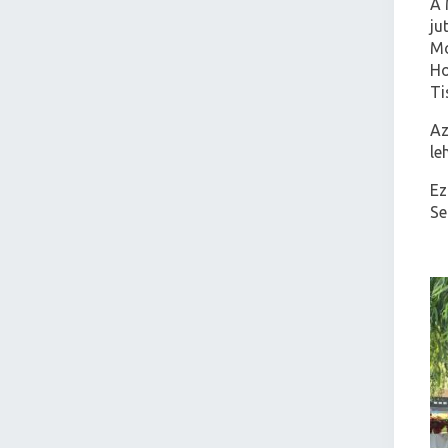
A 
ju
Mo
Ho
Ti
Az
le
Ez
Se