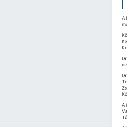
A 
me
Kö
Ke
Kö
Dr
ne
Dr
Tó
Zs
Kő
A 
Va
Tó