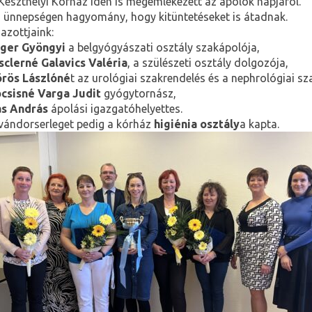
Keszthelyi Kórház idén is megemlékezett az ápolók napjáról.
 ünnepségen hagyomány, hogy kitüntetéseket is átadnak.
jazottjaink:
ger Gyöngyi
a belgyógyászati osztály szakápolója,
sclerné Galavics Valéria
, a szülészeti osztály dolgozója,
rös Lászlóné
t az urológiai szakrendelés és a nephrológiai s
csisné Varga Judit
gyógytornász,
s András
ápolási igazgatóhelyettes.
vándorserleget pedig a kórház
higiénia osztály
a kapta.