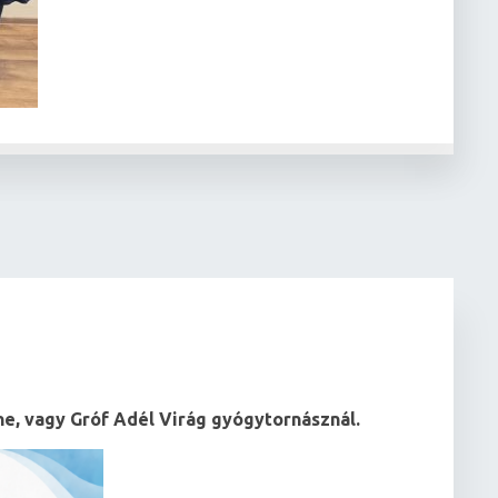
ó
ne, vagy Gróf Adél Virág gyógytornásznál.