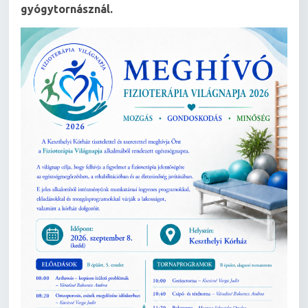
gyógytornásznál.