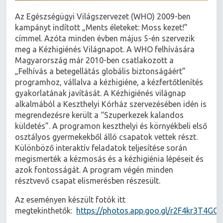
Az Egészségügyi Világszervezet (WHO) 2009-ben
kampányt indított „Ments életeket: Moss kezet!”
címmel. Azóta minden évben május 5-én szervezik
meg a Kézhigiénés Világnapot. A WHO felhívására
Magyarország már 2010-ben csatlakozott a
„Felhívás a betegellátás globális biztonságáért”
programhoz, vállalva a kézhigiéne, a kézfertőtlenítés
gyakorlatának javítását. A Kézhigiénés világnap
alkalmából a Keszthelyi Kórház szervezésében idén is
megrendezésre került a “Szuperkezek kalandos
küldetés”. A programon keszthelyi és környékbeli első
osztályos gyermekekből álló csapatok vettek részt.
Különböző interaktív feladatok teljesítése során
megismerték a kézmosás és a kézhigiénia lépéseit és
azok fontosságát. A program végén minden
résztvevő csapat elismerésben részesült.
Az eseményen készült fotók itt
megtekinthetők:
https://photos.app.goo.gl/r2F4kr3T4GG