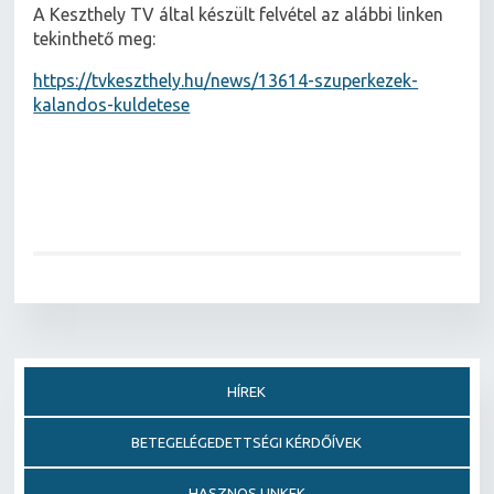
A Keszthely TV által készült felvétel az alábbi linken
tekinthető meg:
https://tvkeszthely.hu/news/13614-szuperkezek-
kalandos-kuldetese
HÍREK
BETEGELÉGEDETTSÉGI KÉRDŐÍVEK
HASZNOS LINKEK