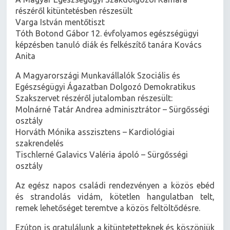
részéről kitüntetésben részesült
Varga István mentőtiszt
Tóth Botond Gábor 12. évfolyamos egészségügyi
képzésben tanuló diák és felkészítő tanára Kovács
Anita
A Magyarországi Munkavállalók Szociális és
Egészségügyi Ágazatban Dolgozó Demokratikus
Szakszervet részéről jutalomban részesült:
Molnárné Tatár Andrea adminisztrátor – Sürgősségi
osztály
Horváth Mónika asszisztens – Kardiológiai
szakrendelés
Tischlerné Galavics Valéria ápoló – Sürgősségi
osztály
Az egész napos családi rendezvényen a közös ebéd
és strandolás vidám, kötetlen hangulatban telt,
remek lehetőséget teremtve a közös feltöltődésre.
Ezúton is gratulálunk a kitüntetetteknek és köszönjük