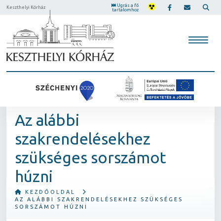
Ugrás a fő
Keszthelyi Kórház
tartalomhoz
Az alábbi
szakrendelésekhez
szükséges sorszámot
húzni
KEZDŐOLDAL
AZ ALÁBBI SZAKRENDELÉSEKHEZ SZÜKSÉGES
SORSZÁMOT HÚZNI