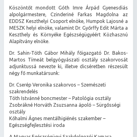
Köszöntőt mondott Góth Imre Árpád Gyenesdiás
alpolgármestere, Czinderiné Farkas Magdolna az
EDDSZ Keszthelyi Csoport elnöke, Humpok Lajosné a
MESZK helyi elnöke, valamint Dr. Győrffy Edit Márta a
Keszthely és Környéke Egészségügyéért Közhasznú
Alapítvány elnöke.
Dr. Sahin-Tóth Gábor Mihály főigazgató Dr. Bakos-
Martos Tímeát belgyógyászati osztály szakorvosát
adjunktussá nevezte ki, illetve dicséretben részesült
négy fő munkatársunk:
Dr. Cserép Veronika szakorvos – Szemészeti
szakrendelés
Tóth Istvánné boncmester – Patológia osztály
Zsobrákné Horváth Zsuzsanna ápoló – Sürgősségi
osztály
Kőhalmi Ágnes mentálhigiénés szakember –
Egészségfejlesztési iroda
A Magyar Egészségügyi Szakdolgozói Kamara