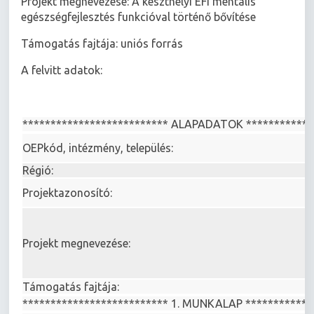
Projekt megnevezése: A keszthelyi EFI mentális
egészségfejlesztés funkcióval történő bővítése
Támogatás fajtája: uniós forrás
A felvitt adatok:
************************** ALAPADATOK ************
OEPkód, intézmény, település:
Régió:
Projektazonosító:
Projekt megnevezése:
Támogatás fajtája:
************************** 1. MUNKALAP ************