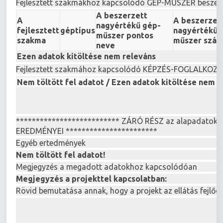
Fejlesztett szakmákhoz kapcsolódó GÉP-MŰSZER beszer
A beszerzett
A
A beszerzet
nagyértékű gép-
fejlesztett
géptípus
nagyértékű 
műszer pontos
szakma
műszer száll
neve
Ezen adatok kitöltése nem releváns
Fejlesztett szakmához kapcsolódó KÉPZÉS-FOGLALK
Nem töltött fel adatot / Ezen adatok kitöltése nem r
************************** ZÁRÓ RÉSZ az alapadatokh
EREDMÉNYEI ***********************
Egyéb ertedmények
Nem töltött fel adatot!
Megjegyzés a megadott adatokhoz kapcsolódóan
Megjegyzés a projekttel kapcsolatban:
Rövid bemutatása annak, hogy a projekt az ellátás fejlőd