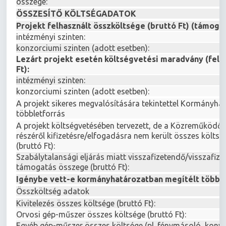
összege:
ÖSSZESÍTŐ KÖLTSÉGADATOK
Projekt felhasznált összköltsége (bruttó Ft) (támog
intézményi szinten:
konzorciumi szinten (adott esetben):
Lezárt projekt esetén költségvetési maradvány (fel 
Ft):
intézményi szinten:
konzorciumi szinten (adott esetben):
A projekt sikeres megvalósítására tekintettel Kormányha
többletforrás
A projekt költségvetésében tervezett, de a Közreműködő 
részéről kifizetésre/elfogadásra nem került összes költs
(bruttó Ft):
Szabálytalansági eljárás miatt visszafizetendő/visszafize
támogatás összege (bruttó Ft):
Igénybe vett-e kormányhatározatban megítélt többle
Összköltség adatok
Kivitelezés összes költsége (bruttó Ft):
Orvosi gép-műszer összes költsége (bruttó Ft):
Egyéb gép-műszer összes költsége (pl. fénymásoló, kony