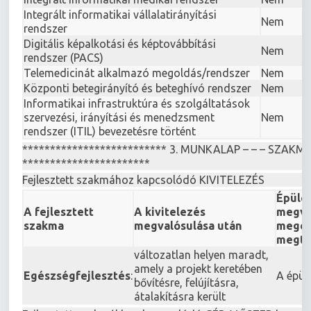
Integrált informatikai vállalatirányítási
Nem
rendszer
Digitális képalkotási és képtovábbítási
Nem
rendszer (PACS)
Telemedicinát alkalmazó megoldás/rendszer
Nem
Központi betegirányító és beteghívó rendszer
Nem
Informatikai infrastruktúra és szolgáltatások
szervezési, irányítási és menedzsment
Nem
rendszer (ITIL) bevezetésre történt
************************** 3. MUNKALAP – – – SZA
***********************
Fejlesztett szakmához kapcsolódó KIVITELEZÉS
Épület
A fejlesztett
A kivitelezés
megva
szakma
megvalósulása után
megel
megtal
változatlan helyen maradt,
amely a projekt keretében
Egészségfejlesztés
:
A épül
bővítésre, felújításra,
átalakításra került