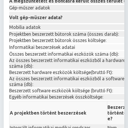
A megszüntetett és bontásra került összes terület (
Gép-műszer adatok
Volt gép-müszer adata?
Mobilia adatok
Projektben beszerzett bútorok száma (összes darab):
Projektben beszerzett bútorok összes költsége:
Informatikai beszerzések adatai
Összes beszerzett informatikai eszközök száma (db):
Az összes beszerzett informatikai eszközből a hardware
száma (db):
Beszerzett hardware eszközök költsége(bruttó Ft):
Az összes beszerzett informatikai eszközből a software 
száma (db):
Beszerzett software eszközök költsége (bruttó Ft):
Egyéb informatikai beszerzések összköltsége:
Beszerz
A projektben történt beszerzések
történt-
e?
Integrált informatikai medikai rendszer
Nem