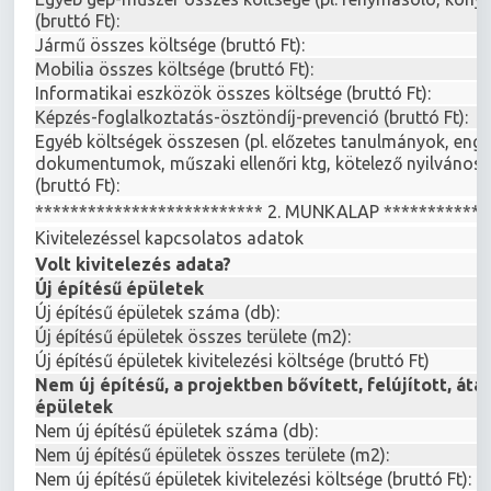
(bruttó Ft):
Jármű összes költsége (bruttó Ft):
Mobilia összes költsége (bruttó Ft):
Informatikai eszközök összes költsége (bruttó Ft):
Képzés-foglalkoztatás-ösztöndíj-prevenció (bruttó Ft):
Egyéb költségek összesen (pl. előzetes tanulmányok, enge
dokumentumok, műszaki ellenőri ktg, kötelező nyilvánossá
(bruttó Ft):
************************** 2. MUNKALAP ************
Kivitelezéssel kapcsolatos adatok
Volt kivitelezés adata?
Új építésű épületek
Új építésű épületek száma (db):
Új építésű épületek összes területe (m2):
Új építésű épületek kivitelezési költsége (bruttó Ft)
Nem új építésű, a projektben bővített, felújított, átal
épületek
Nem új építésű épületek száma (db):
Nem új építésű épületek összes területe (m2):
Nem új építésű épületek kivitelezési költsége (bruttó Ft):