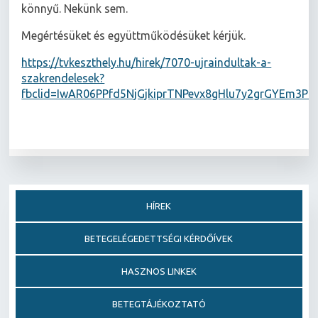
könnyű. Nekünk sem.
Megértésüket és együttműködésüket kérjük.
https://tvkeszthely.hu/hirek/7070-ujraindultak-a-
szakrendelesek?
fbclid=IwAR06PPfd5NjGjkiprTNPevx8gHlu7y2grGYEm3Pu
HÍREK
BETEGELÉGEDETTSÉGI KÉRDŐÍVEK
HASZNOS LINKEK
BETEGTÁJÉKOZTATÓ