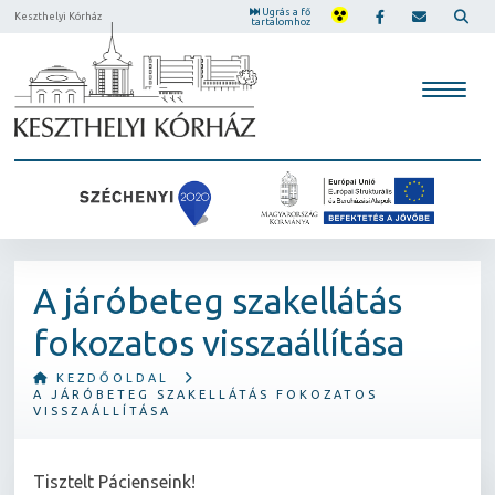
Ugrás a fő
Keszthelyi Kórház
tartalomhoz
A járóbeteg szakellátás
fokozatos visszaállítása
KEZDŐOLDAL
A JÁRÓBETEG SZAKELLÁTÁS FOKOZATOS
VISSZAÁLLÍTÁSA
Tisztelt Pácienseink!