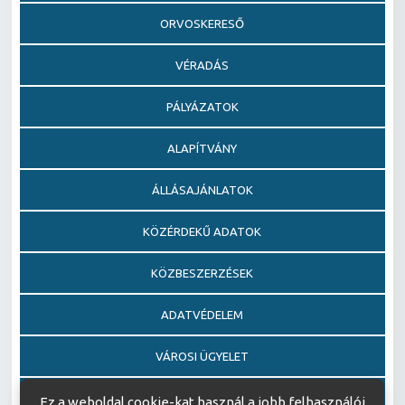
ORVOSKERESŐ
VÉRADÁS
PÁLYÁZATOK
ALAPÍTVÁNY
ÁLLÁSAJÁNLATOK
KÖZÉRDEKŰ ADATOK
KÖZBESZERZÉSEK
ADATVÉDELEM
VÁROSI ÜGYELET
EGÉSZSÉGFEJLESZTŐ KÓRHÁZ DÍJ PÁLYÁZAT
Ez a weboldal cookie-kat használ a jobb felhasználói