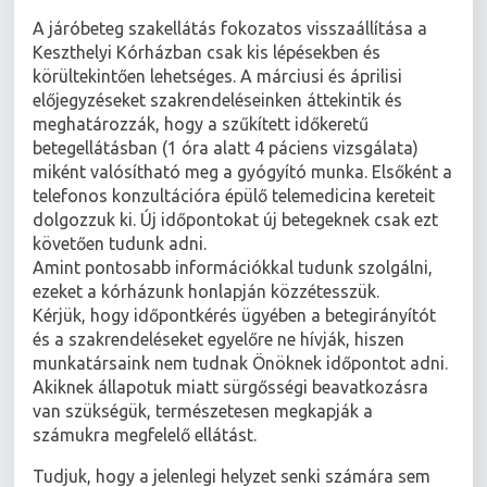
A járóbeteg szakellátás fokozatos visszaállítása a
Keszthelyi Kórházban csak kis lépésekben és
körültekintően lehetséges. A márciusi és áprilisi
előjegyzéseket szakrendeléseinken áttekintik és
meghatározzák, hogy a szűkített időkeretű
betegellátásban (1 óra alatt 4 páciens vizsgálata)
miként valósítható meg a gyógyító munka. Elsőként a
telefonos konzultációra épülő telemedicina kereteit
dolgozzuk ki. Új időpontokat új betegeknek csak ezt
követően tudunk adni.
Amint pontosabb információkkal tudunk szolgálni,
ezeket a kórházunk honlapján közzétesszük.
Kérjük, hogy időpontkérés ügyében a betegirányítót
és a szakrendeléseket egyelőre ne hívják, hiszen
munkatársaink nem tudnak Önöknek időpontot adni.
Akiknek állapotuk miatt sürgősségi beavatkozásra
van szükségük, természetesen megkapják a
számukra megfelelő ellátást.
Tudjuk, hogy a jelenlegi helyzet senki számára sem