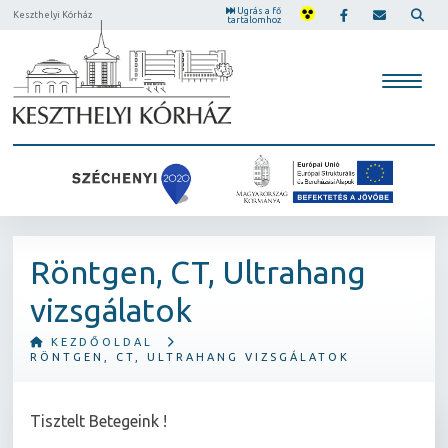
Ugrás a fő
Keszthelyi Kórház
tartalomhoz
Röntgen, CT, Ultrahang
vizsgálatok
KEZDŐOLDAL
RÖNTGEN, CT, ULTRAHANG VIZSGÁLATOK
Tisztelt Betegeink !