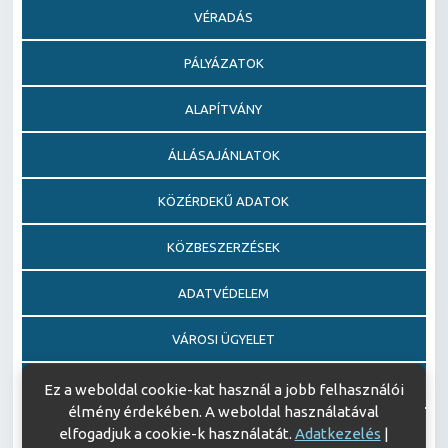
VÉRADÁS
PÁLYÁZATOK
ALAPÍTVÁNY
ÁLLÁSAJÁNLATOK
KÖZÉRDEKŰ ADATOK
KÖZBESZERZÉSEK
ADATVÉDELEM
VÁROSI ÜGYELET
EGÉSZSÉGFEJLESZTŐ KÓRHÁZ DÍJ PÁLYÁZAT
Ez a weboldal cookie-kat használ a jobb felhasználói
élmény érdekében. A weboldal használatával
AJÁNDÉKOZÁSI OKIRATOK
elfogadjuk a cookie-k használatát.
Adatkezelés
|