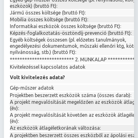
eszközök) (bruttó Ft):
Jármű összes költsége (bruttó Ft):
Mobilia összes költsége (bruttó Ft):
Informatikai eszközök összes költsége (bruttó Ft):
Képzés-foglalkoztatás-ösztöndíj-prevenció (bruttó Ft):
Egyéb költségek összesen (pl. előzetes tanulmányok,
engedélyezési dokumentumok, műszaki ellenőri ktg, köte
nyilvánosság, stb.) (bruttó Ft):
************************** 2. MUNKALAP ************
Kivitelezéssel kapcsolatos adatok
Volt kivitelezés adata?
Gép-műszer adatok
Projektben beszerzett eszközök száma (összes darab):
A projekt megvalósítását megelőzően az eszközök átlagé
(év):
A projekt megvalósítását követően az eszközök átlagélet
(év):
Az eszközök átlagéletkorának változása:
A projektben beszerzett összes eszközből az ápolási esz