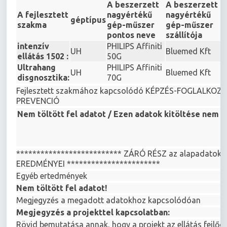
A beszerzett
A beszerzett
A fejlesztett
nagyértékű
nagyértékű
géptípus
szakma
gép-műszer
gép-műszer
pontos neve
szállítója
intenzív
PHILIPS Affiniti
UH
Bluemed Kft
ellátás 1502 :
50G
Ultrahang
PHILIPS Affiniti
UH
Bluemed Kft
disgnosztika:
70G
Fejlesztett szakmához kapcsolódó KÉPZÉS-FOGLALKO
PREVENCIÓ
Nem töltött fel adatot / Ezen adatok kitöltése nem r
************************** ZÁRÓ RÉSZ az alapadatokh
EREDMÉNYEI ***********************
Egyéb ertedmények
Nem töltött fel adatot!
Megjegyzés a megadott adatokhoz kapcsolódóan
Megjegyzés a projekttel kapcsolatban:
Rövid bemutatása annak, hogy a projekt az ellátás fejlőd