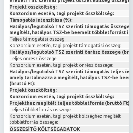
Eredeti TSZ szerinti projekt összes költség összege (
Projekt összköltség:
Konzorcium esetén, tagi projekt összköltség:
Támogatás intenzitása (%):
Hatályos/legutolsó TSZ szerinti támogatás összege,
megítélt, hatályos TSZ-be beemelt többletforrást is (
Teljes támogatási összeg:
Konzorcium esetén, tagi projekt támogatási összeg:
Hatályos/legutolsó TSZ szerinti önrész összege (brut
Teljes önrész összege:
Konzorcium esetén, tagi projekt önrész összege:
Hatályos/legutolsó TSZ szerinti támogatás teljes ös
amely tartalmazza a megítélt, hatályos TSZ-be beeme
(bruttó Ft):
Projekt összköltség:
Konzorcium esetén, tagi projekt összköltség:
Projekthez megítélt teljes többletforrás (bruttó Ft):
Teljes többletforrás összege:
Konzorcium esetén, tagi projekt költséghez megítélt
többletforrás összege:
ÖSSZESÍTŐ KÖLTSÉGADATOK