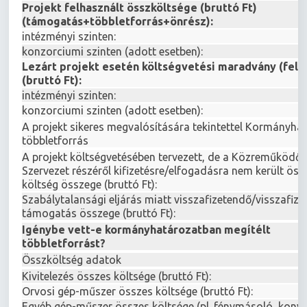
Projekt felhasznált összköltsége (bruttó Ft)
(támogatás+többletforrás+önrész):
intézményi szinten:
konzorciumi szinten (adott esetben):
Lezárt projekt esetén költségvetési maradvány (fel 
(bruttó Ft):
intézményi szinten:
konzorciumi szinten (adott esetben):
A projekt sikeres megvalósítására tekintettel Kormányha
többletforrás
A projekt költségvetésében tervezett, de a Közreműködő
Szervezet részéről kifizetésre/elfogadásra nem került öss
költség összege (bruttó Ft):
Szabálytalansági eljárás miatt visszafizetendő/visszafize
támogatás összege (bruttó Ft):
Igénybe vett-e kormányhatározatban megítélt
többletforrást?
Összköltség adatok
Kivitelezés összes költsége (bruttó Ft):
Orvosi gép-műszer összes költsége (bruttó Ft):
Egyéb gép-műszer összes költsége (pl. fénymásoló, kony