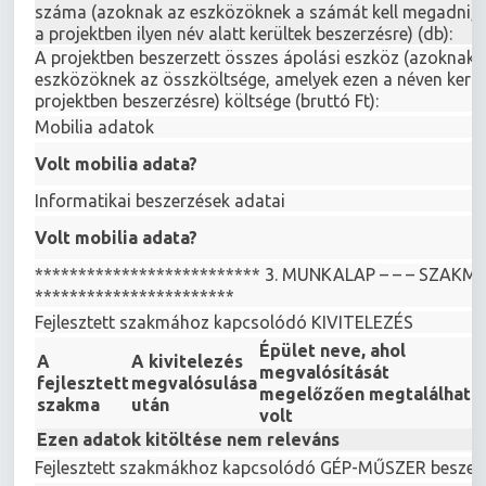
száma (azoknak az eszközöknek a számát kell megadni, 
a projektben ilyen név alatt kerültek beszerzésre) (db):
A projektben beszerzett összes ápolási eszköz (azoknak 
eszközöknek az összköltsége, amelyek ezen a néven kerül
projektben beszerzésre) költsége (bruttó Ft):
Mobilia adatok
Volt mobilia adata?
Informatikai beszerzések adatai
Volt mobilia adata?
************************** 3. MUNKALAP – – – SZA
***********************
Fejlesztett szakmához kapcsolódó KIVITELEZÉS
Épület neve, ahol
A
A kivitelezés
megvalósítását
fejlesztett
megvalósulása
megelőzően megtalálható
szakma
után
volt
Ezen adatok kitöltése nem releváns
Fejlesztett szakmákhoz kapcsolódó GÉP-MŰSZER beszer