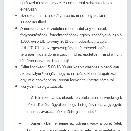
hűtőszekrényben névvel és dátummal szíveskedjenek
elhelyezni!
Szeszes italt az osztályra behozni és fogyasztani
szigorúan tilos!
A nemdohányzók védelméről és a dohánytermékek
fogyasztásának, forgalmazásának egyes szabályairól szóló
1999. évi XLII. törvény 2011 évi módosítása alapján
2012.01.01-től az egészségügyi intézmények egész
területén tilos a dohányzás, mind az épületben, mind a nyílt
légtéren (udvaron, teraszon)!
Délutánonként 15.00-16.00 óra között csendes pihenő van
az osztályon! Kérjük, hogy ezen időszakban látogatóival
együtt a szokásosnál jobban legyen tekintettel társaira!
Kényelmi szolgáltatások:
–
A televíziót a kezelések felvétele után szíveskedjék
nézni! Kérjük, ügyeljen, hogy betegtársai és a gyógyító
munka zavarása nélkül történjen mindez!
–
Amennyiben lemenne az udvarra vagy a büfét (étel,
ital, hírlap) meglátogatná, kérjük, jelezze szándékát az