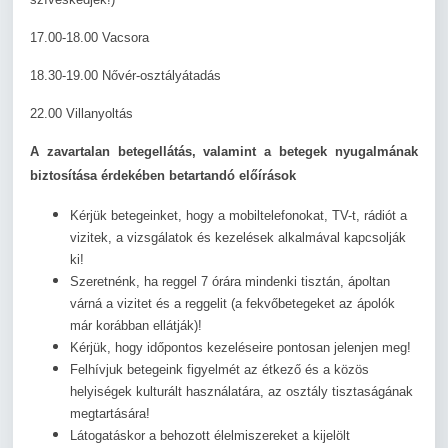
17.00-18.00 Vacsora
18.30-19.00 Nővér-osztályátadás
22.00 Villanyoltás
A zavartalan betegellátás, valamint a betegek nyugalmának
biztosítása érdekében betartandó előírások
Kérjük betegeinket, hogy a mobiltelefonokat, TV-t, rádiót a
vizitek, a vizsgálatok és kezelések alkalmával kapcsolják
ki!
Szeretnénk, ha reggel 7 órára mindenki tisztán, ápoltan
várná a vizitet és a reggelit (a fekvőbetegeket az ápolók
már korábban ellátják)!
Kérjük, hogy időpontos kezeléseire pontosan jelenjen meg!
Felhívjuk betegeink figyelmét az étkező és a közös
helyiségek kulturált használatára, az osztály tisztaságának
megtartására!
Látogatáskor a behozott élelmiszereket a kijelölt