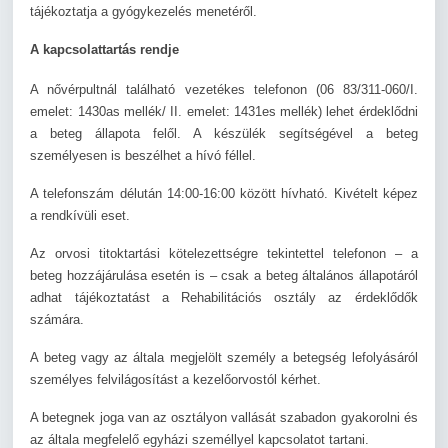
tájékoztatja a gyógykezelés menetéről.
A kapcsolattartás rendje
A nővérpultnál található vezetékes telefonon (06 83/311-060/I.
emelet: 1430as mellék/ II. emelet: 1431es mellék) lehet érdeklődni
a beteg állapota felől. A készülék segítségével a beteg
személyesen is beszélhet a hívó féllel.
A telefonszám délután 14:00-16:00 között hívható. Kivételt képez
a rendkívüli eset.
Az orvosi titoktartási kötelezettségre tekintettel telefonon – a
beteg hozzájárulása esetén is – csak a beteg általános állapotáról
adhat tájékoztatást a Rehabilitációs osztály az érdeklődők
számára.
A beteg vagy az általa megjelölt személy a betegség lefolyásáról
személyes felvilágosítást a kezelőorvostól kérhet.
A betegnek joga van az osztályon vallását szabadon gyakorolni és
az általa megfelelő egyházi személlyel kapcsolatot tartani.