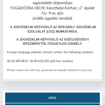
egyeztetett időpontban
FOGADÓÓRA HELYE: Keszthelyi Kórház „C” épület
fsz. 9-es ajtó
(vidéki ügyeleti rendelő)
A JOGVÉDELMI KÉPVISELŐ AZ INTEGRÁLT JOGVÉDELMI
SZOLGÁLAT (IJSZ) MUNKATÁRSA.
A JOGVÉDELMI KÉPVISELŐ AZ EGÉSZSÉGÜGYI
INTÉZMÉNYTŐL FÜGGETLEN SZEMÉLY.
Foreign language patients should contact the following numbers:
06-20-489-9614, 06-80-620-055 (toll-free number)
Please contact us with any questions or remarks related to your care.
HÍREK