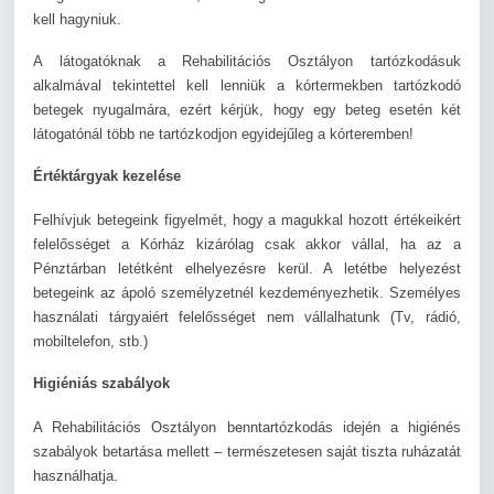
kell hagyniuk.
A látogatóknak a Rehabilitációs Osztályon tartózkodásuk
alkalmával tekintettel kell lenniük a kórtermekben tartózkodó
betegek nyugalmára, ezért kérjük, hogy egy beteg esetén két
látogatónál több ne tartózkodjon egyidejűleg a kórteremben!
Értéktárgyak kezelése
Felhívjuk betegeink figyelmét, hogy a magukkal hozott értékeikért
felelősséget a Kórház kizárólag csak akkor vállal, ha az a
Pénztárban letétként elhelyezésre kerül. A letétbe helyezést
betegeink az ápoló személyzetnél kezdeményezhetik. Személyes
használati tárgyaiért felelősséget nem vállalhatunk (Tv, rádió,
mobiltelefon, stb.)
Higiéniás szabályok
A Rehabilitációs Osztályon benntartózkodás idején a higiénés
szabályok betartása mellett – természetesen saját tiszta ruházatát
használhatja.