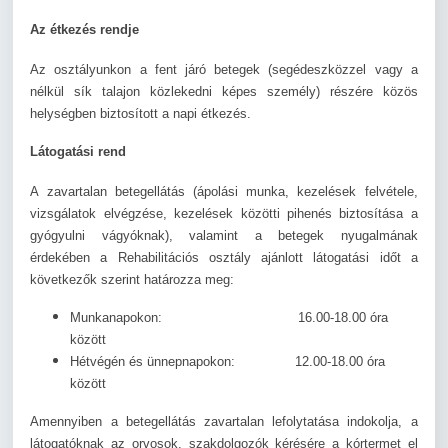
Az étkezés rendje
Az osztályunkon a fent járó betegek (segédeszközzel vagy a
nélkül sík talajon közlekedni képes személy) részére közös
helységben biztosított a napi étkezés.
Látogatási rend
A zavartalan betegellátás (ápolási munka, kezelések felvétele,
vizsgálatok elvégzése, kezelések közötti pihenés biztosítása a
gyógyulni vágyóknak), valamint a betegek nyugalmának
érdekében a Rehabilitációs osztály ajánlott látogatási időt a
következők szerint határozza meg:
Munkanapokon: 16.00-18.00 óra
között
Hétvégén és ünnepnapokon: 12.00-18.00 óra
között
Amennyiben a betegellátás zavartalan lefolytatása indokolja, a
látogatóknak az orvosok, szakdolgozók kérésére a kórtermet el