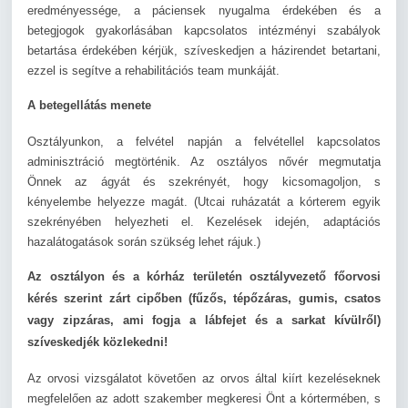
eredményessége, a páciensek nyugalma érdekében és a
betegjogok gyakorlásában kapcsolatos intézményi szabályok
betartása érdekében kérjük, szíveskedjen a házirendet betartani,
ezzel is segítve a rehabilitációs team munkáját.
A betegellátás menete
Osztályunkon, a felvétel napján a felvétellel kapcsolatos
adminisztráció megtörténik. Az osztályos nővér megmutatja
Önnek az ágyát és szekrényét, hogy kicsomagoljon, s
kényelembe helyezze magát. (Utcai ruházatát a kórterem egyik
szekrényében helyezheti el. Kezelések idején, adaptációs
hazalátogatások során szükség lehet rájuk.)
Az osztályon és a kórház területén osztályvezető főorvosi
kérés szerint zárt cipőben (fűzős, tépőzáras, gumis, csatos
vagy zipzáras, ami fogja a lábfejet és a sarkat kívülről)
szíveskedjék közlekedni!
Az orvosi vizsgálatot követően az orvos által kiírt kezeléseknek
megfelelően az adott szakember megkeresi Önt a kórtermében, s