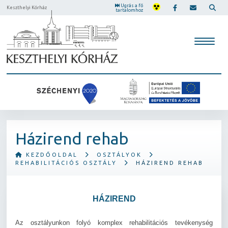
Ugrás a fő
Keszthelyi Kórház
tartalomhoz
Házirend rehab
KEZDŐOLDAL
OSZTÁLYOK
REHABILITÁCIÓS OSZTÁLY
HÁZIREND REHAB
HÁZIREND
Az osztályunkon folyó komplex rehabilitációs tevékenység