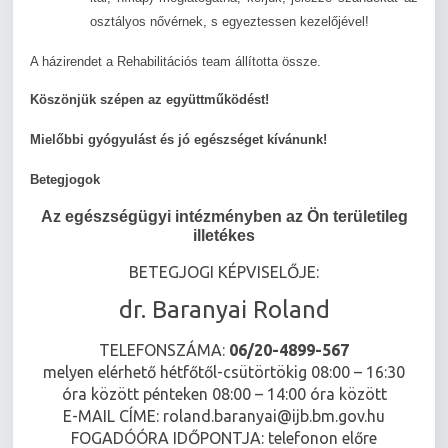
osztályos nővérnek, s egyeztessen kezelőjével!
A házirendet a Rehabilitációs team állította össze.
Köszönjük szépen az együttműködést!
Mielőbbi gyógyulást és jó egészséget kívánunk!
Betegjogok
Az egészségügyi intézményben az Ön területileg
illetékes
BETEGJOGI KÉPVISELŐJE:
dr. Baranyai Roland
TELEFONSZÁMA:
06/20-4899-567
melyen elérhető hétfőtől-csütörtökig 08:00 – 16:30
óra között pénteken 08:00 – 14:00 óra között
E-MAIL CÍME: roland.baranyai@ijb.bm.gov.hu
FOGADÓÓRA IDŐPONTJA: telefonon előre