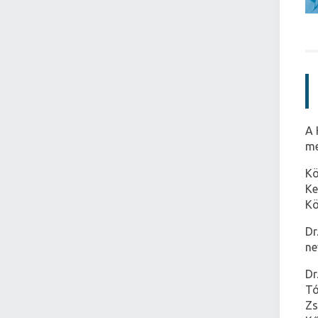
A 
me
Kö
Ke
Kö
Dr
ne
Dr
Tó
Zs