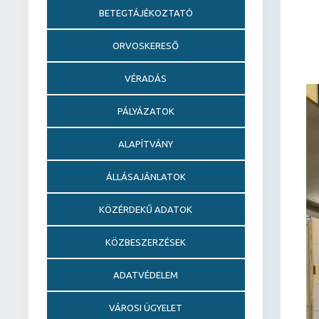
BETEGTÁJÉKOZTATÓ
ORVOSKERESŐ
VÉRADÁS
PÁLYÁZATOK
ALAPÍTVÁNY
ÁLLÁSAJÁNLATOK
KÖZÉRDEKŰ ADATOK
KÖZBESZERZÉSEK
ADATVÉDELEM
VÁROSI ÜGYELET