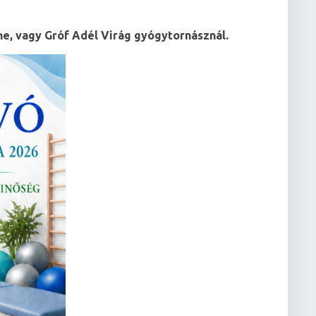
ó
ne, vagy Gróf Adél Virág gyógytornásznál.