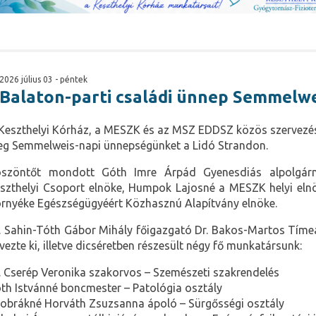
2026 július 03 - péntek
Balaton-parti családi ünnep Semmelw
Keszthelyi Kórház, a MESZK és az MSZ EDDSZ közös szervezé
g Semmelweis-napi ünnepségünket a Lidó Strandon.
szöntőt mondott Góth Imre Árpád Gyenesdiás alpolgár
szthelyi Csoport elnöke, Humpok Lajosné a MESZK helyi elnök
rnyéke Egészségügyéért Közhasznú Alapítvány elnöke.
. Sahin-Tóth Gábor Mihály főigazgató Dr. Bakos-Martos Tíme
vezte ki, illetve dicséretben részesült négy fő munkatársunk:
. Cserép Veronika szakorvos – Szemészeti szakrendelés
th Istvánné boncmester – Patológia osztály
obrákné Horváth Zsuzsanna ápoló – Sürgősségi osztály