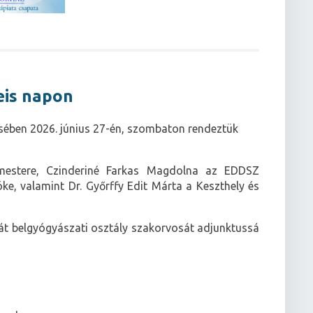
eis napon
sében 2026. június 27-én, szombaton rendeztük
mestere, Czinderiné Farkas Magdolna az EDDSZ
e, valamint Dr. Győrffy Edit Márta a Keszthely és
át belgyógyászati osztály szakorvosát adjunktussá