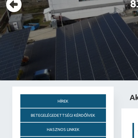
8
K
Ak
HÍREK
BETEGELÉGEDETTSÉGI KÉRDŐÍVEK
HASZNOS LINKEK